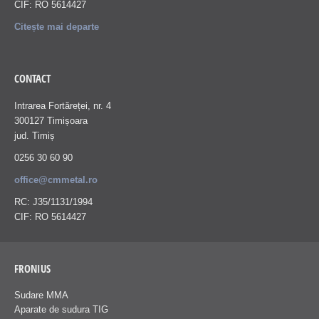
CIF: RO 5614427
Citește mai departe
CONTACT
Intrarea Fortăreței, nr. 4
300127 Timișoara
jud. Timiș
0256 30 60 90
office@cmmetal.ro
RC: J35/1131/1994
CIF: RO 5614427
FRONIUS
Sudare MMA
Aparate de sudura TIG