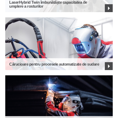
LaserHybrid Twin îmbunătăște capacitatea de
umplere a rosturilor
Cărucioare pentru procesele automatizate de sudare