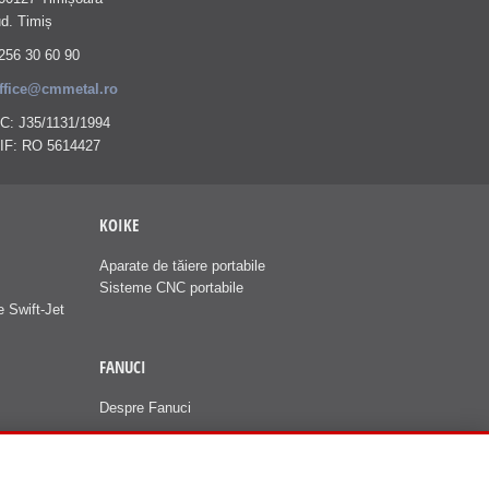
ud. Timiș
256 30 60 90
ffice@cmmetal.ro
C: J35/1131/1994
IF: RO 5614427
KOIKE
Aparate de tăiere portabile
Sisteme CNC portabile
e Swift-Jet
FANUCI
Despre Fanuci