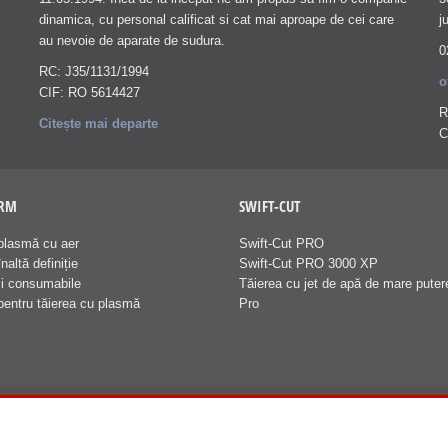
dinamica, cu personal calificat si cat mai aproape de cei care
j
au nevoie de aparate de sudura.
0
RC: J35/1131/1994
o
CIF: RO 5614427
R
Citește mai departe
C
ERM
SWIFT-CUT
plasmă cu aer
Swift-Cut PRO
naltă definiție
Swift-Cut PRO 3000 XP
și consumabile
Tăierea cu jet de apă de mare puter
pentru tăierea cu plasmă
Pro