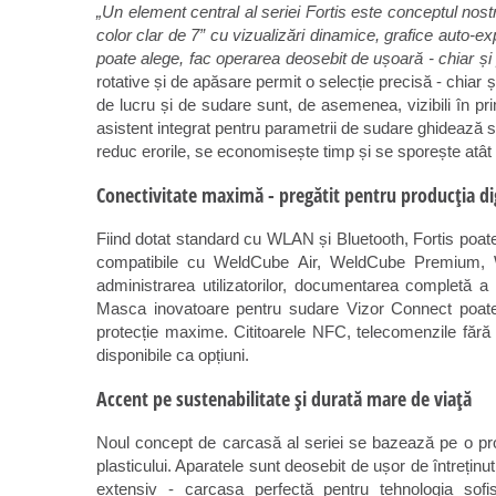
„Un element central al seriei Fortis este conceptul nos
color clar de 7” cu vizualizări dinamice, grafice auto-ex
poate alege, fac operarea deosebit de ușoară - chiar și p
rotative și de apăsare permit o selecție precisă - chiar
de lucru și de sudare sunt, de asemenea, vizibili în prim
asistent integrat pentru parametrii de sudare ghidează s
reduc erorile, se economisește timp și se sporește atât ef
Conectivitate maximă - pregătit pentru producția di
Fiind dotat standard cu WLAN și Bluetooth, Fortis poate 
compatibile cu WeldCube Air, WeldCube Premium, 
administrarea utilizatorilor, documentarea completă a d
Masca inovatoare pentru sudare Vizor Connect poate 
protecție maxime. Cititoarele NFC, telecomenzile fără
disponibile ca opțiuni.
Accent pe sustenabilitate și durată mare de viață
Noul concept de carcasă al seriei se bazează pe o propo
plasticului. Aparatele sunt deosebit de ușor de întreținut, 
extensiv - carcasa perfectă pentru tehnologia sofis