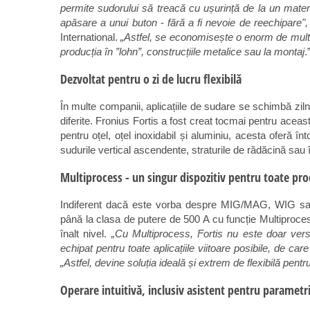
permite sudorului să treacă cu ușurință de la un materi
apăsare a unui buton
-
fără a fi nevoie de reechipare"
International.
„Astfel, se economisește o enorm de mult t
producția în ”lohn”, construcțiile metalice sau la montaj
.
Dezvoltat pentru o zi de lucru flexibilă
În multe companii, aplicațiile de sudare se schimbă ziln
diferite. Fronius Fortis a fost creat tocmai pentru aceas
pentru oțel, oțel inoxidabil și aluminiu, acesta oferă întot
sudurile vertical ascendente, straturile de rădăcină sau î
Multiprocess - un singur dispozitiv pentru toate pro
Indiferent dacă este vorba despre MIG/MAG, WIG sau s
până la clasa de putere de 500 A cu funcție Multiproce
înalt nivel.
„Cu Multiprocess, Fortis nu este doar versa
echipat pentru toate aplicațiile viitoare posibile, de ca
„Astfel, devine soluția ideală și extrem de flexibilă pent
Operare intuitivă, inclusiv asistent pentru parametr