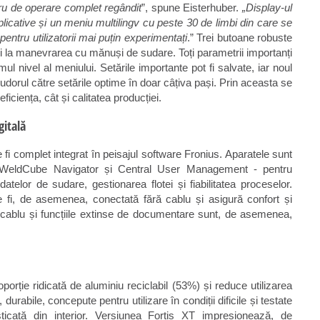
tru de operare complet regândit
”, spune Eisterhuber.
„Display-ul
plicative și un meniu multilingv cu peste 30 de limbi din care se
entru utilizatorii mai puțin experimentați
.” Trei butoane robuste
 și la manevrarea cu mănuși de sudare. Toți parametrii importanți
ul nivel al meniului. Setările importante pot fi salvate, iar noul
udorul către setările optime în doar câțiva pași. Prin aceasta se
iciența, cât și calitatea producției.
gitală
fi complet integrat în peisajul software Fronius. Aparatele sunt
WeldCube Navigator și Central User Management - pentru
atelor de sudare, gestionarea flotei și fiabilitatea proceselor.
fi, de asemenea, conectată fără cablu și asigură confort și
 cablu și funcțiile extinse de documentare sunt, de asemenea,
rție ridicată de aluminiu reciclabil (53%) și reduce utilizarea
durabile, concepute pentru utilizare în condiții dificile și testate
ticată din interior. Versiunea Fortis XT impresionează, de