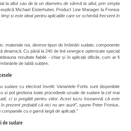
al la altul sau de la un diametru de sârmă la altul, prin simpla
,
explică Michael Eisterhuber, Product Line Manager la Fronius
imp și este ideal pentru aplicațiile care se schimbă frecvent în
”
ic: materiale noi, diverse tipuri de îmbinări sudate, componente
tă dinamică. Cu până la 240 de linii sinergice optimizate special
deauna rezultate fiabile - chiar și în aplicații dificile, cum ar fi
mbinările de tablă subțire.
cesele
udare cu electrod învelit: Variantele Fortis sunt disponibile
ss și pot gestiona toate procedeele uzuale de sudare la cel mai
til, ci și pregătit pentru viitor. Acest lucru înseamnă că este
re în prezent probabil că nici nu am auzit”, spune
Peter Fronius.
ru companiile cu o gamă largă de aplicații.”
ii de sudare