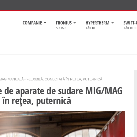
COMPANIE
FRONIUS
HYPERTHERM
SWIFT-
SUDARE
TĂIERE
TĂIERE 
AG MANUALĂ - FLEXIBILĂ, CONECTATĂ ÎN REȚEA, PUTERNICĂ
ie de aparate de sudare MIG/MAG
 în rețea, puternică