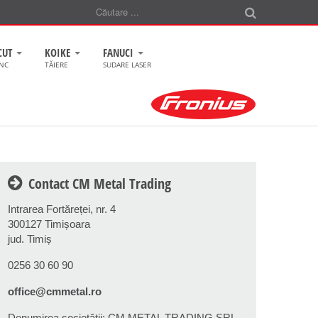
CUT
KOIKE
FANUCI
CNC
TĂIERE
SUDARE LASER
Contact CM Metal Trading
Intrarea Fortăreței, nr. 4
300127 Timișoara
jud. Timiș
0256 30 60 90
office@cmmetal.ro
Denumirea societăţii: CM METAL TRADING SRL