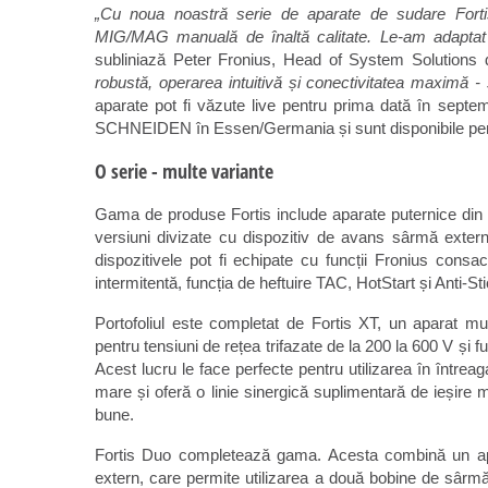
„Cu noua noastră serie de aparate de sudare Forti
MIG/MAG manuală de înaltă calitate. Le-am adaptat sp
subliniază Peter Fronius, Head of System Solutions d
robustă, operarea intuitivă și conectivitatea maximă - s
aparate pot fi văzute live pentru prima dată în s
SCHNEIDEN în Essen/Germania și sunt disponibile pentr
O serie - multe variante
Gama de produse Fortis include aparate puternice din c
versiuni divizate cu dispozitiv de avans sârmă exter
dispozitivele pot fi echipate cu funcții Fronius cons
intermitentă, funcția de heftuire TAC, HotStart și Anti-Sti
Portofoliul este completat de Fortis XT, un aparat mu
pentru tensiuni de rețea trifazate de la 200 la 600 V ș
Acest lucru le face perfecte pentru utilizarea în între
mare și oferă o linie sinergică suplimentară de ieșir
bune.
Fortis Duo completează gama. Acesta combină un ap
extern, care permite utilizarea a două bobine de sârm