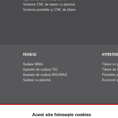
Sisteme CNC de taiere cu plasma
Sisteme portabile și CNC de tăiere
FRONIUS
HYPERTH
Sudare MMA
Tăiere cu 
Aparate de sudura TIG
Tăiere de î
Aparate de sudura MIG/MAG
Pistolete 
Sudare cu plasmă
Accesorii 
Acest site folosește cookies