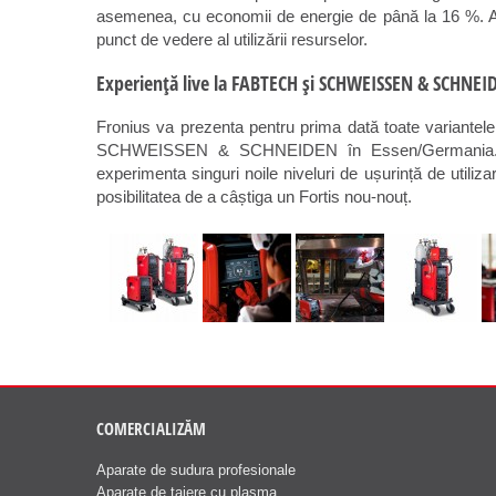
asemenea, cu economii de energie de până la 16 %. Aces
punct de vedere al utilizării resurselor.
Experiență live la FABTECH și SCHWEISSEN & SCHNEI
Fronius va prezenta pentru prima dată toate variante
SCHWEISSEN & SCHNEIDEN în Essen/Germania. Vizit
experimenta singuri noile niveluri de ușurință de utili
posibilitatea de a câștiga un Fortis nou-nouț.
COMERCIALIZĂM
Aparate de sudura profesionale
Aparate de taiere cu plasma