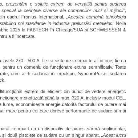
s, prezentăm o soluție extrem de versatilă pentru sudarea
ecial la cerințele diverse ale companiilor mici și mijlocii
",
in cadrul Fronius International.
„Acestea combină tehnologia
tabilind noi standarde în industria prelucrării metalelor.”
Noile
eptembrie 2025 la FABTECH în Chicago/SUA și SCHWEISSEN &
u a fi încercate.
lasele 270 - 500 A, fie ca sisteme compacte all-in-one, fie ca
n pentru un domeniu de funcționare extins semnificativ. Toate
acrate, cum ar fi sudarea în impulsuri, SynchroPulse, sudarea
ck.
ltifuncțional extrem de eficient din punct de vedere energetic
i funcționare monofazată până la max. 320 A, inclusiv modul CEL.
aga lume, economisește energie datorită factorului de putere mai
e mai mare pentru cei care doresc performanțe de sudare și mai
arat compact cu un dispozitiv de avans sârmă suplimentar,
ă și două pistolete de sudare cu un singur aparat.
„Acest lucru