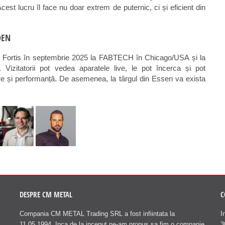
t lucru îl face nu doar extrem de puternic, ci și eficient din
DEN
le Fortis în septembrie 2025 la FABTECH în Chicago/USA și la
atorii pot vedea aparatele live, le pot încerca și pot
zare și performanță. De asemenea, la târgul din Essen va exista
DESPRE CM METAL
C
Compania CM METAL Trading SRL a fost infiintata la
I
11.05.1994. Inca de la inceput ne-am propus sa fim o companie
3