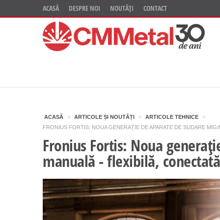
ACASĂ
DESPRE NOI
NOUTĂȚI
CONTACT
ACASĂ
»
ARTICOLE ȘI NOUTĂȚI
»
ARTICOLE TEHNICE
»
FRONIUS FORTIS: NOUA GENERAȚIE DE APARATE DE SUDARE MIG/M
Fronius Fortis: Noua generaț
manuală - flexibilă, conectată