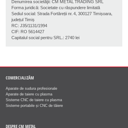
Denumirea societăţii: CM METAL TRADING SRL
Forma juridică: Societate cu răspundere limitată
Sediul social: Strada Fortăreții nr. 4, 300127 Timișoara,
județul Timiș
RC: J35/1131/1994
CIF: RO 5614427
Capitalul social pentru SRL.: 2740 lei
COMERCIALIZĂM
Aparate de sudura profesionale
Aparate de taiere cu plasma
Sisteme CNC de taiere cu plasma
Sisteme portabile și CNC de tăiere
DESPRE CM METAL