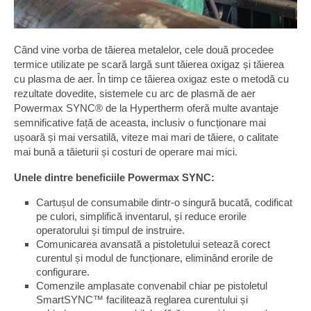
Când vine vorba de tăierea metalelor, cele două procedee
termice utilizate pe scară largă sunt tăierea oxigaz și tăierea
cu plasma de aer. În timp ce tăierea oxigaz este o metodă cu
rezultate dovedite, sistemele cu arc de plasmă de aer
Powermax SYNC® de la Hypertherm oferă multe avantaje
semnificative față de aceasta, inclusiv o funcționare mai
ușoară și mai versatilă, viteze mai mari de tăiere, o calitate
mai bună a tăieturii și costuri de operare mai mici.
Unele dintre beneficiile Powermax SYNC:
Cartușul de consumabile dintr-o singură bucată, codificat
pe culori, simplifică inventarul, și reduce erorile
operatorului și timpul de instruire.
Comunicarea avansată a pistoletului setează corect
curentul și modul de funcționare, eliminând erorile de
configurare.
Comenzile amplasate convenabil chiar pe pistoletul
SmartSYNC™ facilitează reglarea curentului și