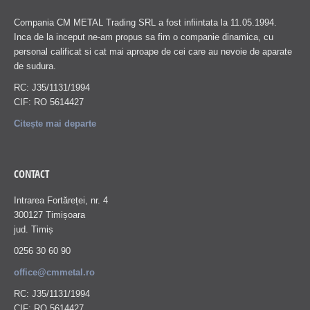
Compania CM METAL Trading SRL a fost infiintata la 11.05.1994.
Inca de la inceput ne-am propus sa fim o companie dinamica, cu
personal calificat si cat mai aproape de cei care au nevoie de aparate
de sudura.
RC: J35/1131/1994
CIF: RO 5614427
Citește mai departe
CONTACT
Intrarea Fortăreței, nr. 4
300127 Timișoara
jud. Timiș
0256 30 60 90
office@cmmetal.ro
RC: J35/1131/1994
CIF: RO 5614427