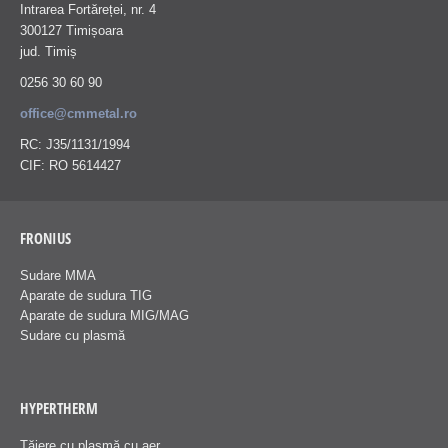
Intrarea Fortăreței, nr. 4
300127 Timișoara
jud. Timiș
0256 30 60 90
office@cmmetal.ro
RC: J35/1131/1994
CIF: RO 5614427
FRONIUS
Sudare MMA
Aparate de sudura TIG
Aparate de sudura MIG/MAG
Sudare cu plasmă
HYPERTHERM
Tăiere cu plasmă cu aer