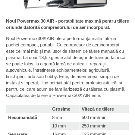
Noul Powermax 30 AIR - portabilitate maximă pentru tăiere
oriunde datorită compresorului de aer incorporat.
Noul Powermax30® AIR oferă performanță înaltă într-un
pachet compact, portabil. Cu compresor de aer incorporat,
este cel mai mic și mai uşor de sistem de tăiere manuală cu
plasmă. La doar 13,5 kg este atât de uşor de transportat încât
se poate folosi la o gamă largă de aplicații: reparaţii
autovehicule, întreţinerea echipamentelor, agricultură,
tinichigerii, artă sau hobby. Este, de asemenea, simplu de
instalat și operat, fiind potrivit atât pentru profesioniști, cât și
pentru cei care acum se familiarizează cu tăierea cu plasmă.
Capacitatea de tăiere a Powermax30® AIR este:
Grosime
Viteză de tăiere
Recomandată
8 mm
500 mm/min
10 mm
250 mm/min
Separare
16 mm
125 mm/min