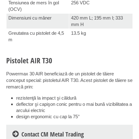
Tensiunea de mers în gol
256 VDC
(OCV)
Dimensiuni cu mâner
420 mm L; 195 mm l; 333
mm H
Greutatea cu pistolet de 4,5
13.5 kg
m
Pistolet AIR T30
Powermax 30 AIR beneficiază de un pistolet de tăiere
conceput special: pistoletul AIR T30. Acest pistolet de tăiere se
remarcă prin:
rezistenţă la impact şi căldură
deflector şi capişon conic pentru o mai bună vizibilitatea a
arcului electric
design ergonomic cu cap la 75°
Contact CM Metal Trading