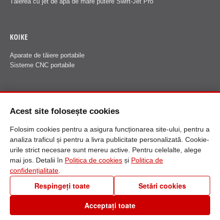
Tăierea cu jet de apă de mare putere Swift-Jet Pro
KOIKE
Aparate de tăiere portabile
Sisteme CNC portabile
FANUCI
Acest site folosește cookies
Despre Fanuci
Folosim cookies pentru a asigura funcționarea site-ului, pentru a
analiza traficul și pentru a livra publicitate personalizată. Cookie-
urile strict necesare sunt mereu active. Pentru celelalte, alege
mai jos. Detalii în
Politica de cookies
și
Politica de
confidențialitate
.
Respingeți toate
Setări cookies
0256 30 60 90
Acceptați toate
Setări cookies