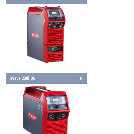
iWave 230i DC