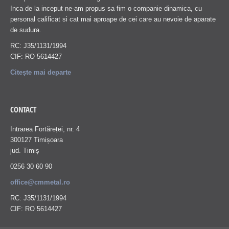
Inca de la inceput ne-am propus sa fim o companie dinamica, cu
personal calificat si cat mai aproape de cei care au nevoie de aparate
de sudura.
RC: J35/1131/1994
CIF: RO 5614427
Citește mai departe
CONTACT
Intrarea Fortăreței, nr. 4
300127 Timișoara
jud. Timiș
0256 30 60 90
office@cmmetal.ro
RC: J35/1131/1994
CIF: RO 5614427