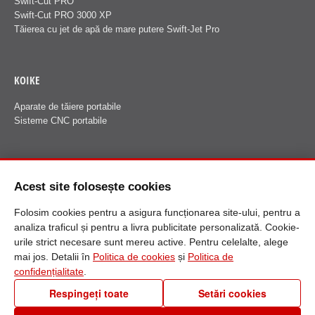
Swift-Cut PRO
Swift-Cut PRO 3000 XP
Tăierea cu jet de apă de mare putere Swift-Jet Pro
KOIKE
Aparate de tăiere portabile
Sisteme CNC portabile
FANUCI
Acest site folosește cookies
Despre Fanuci
Folosim cookies pentru a asigura funcționarea site-ului, pentru a
analiza traficul și pentru a livra publicitate personalizată. Cookie-
urile strict necesare sunt mereu active. Pentru celelalte, alege
mai jos. Detalii în
Politica de cookies
și
Politica de
confidențialitate
.
Respingeți toate
Setări cookies