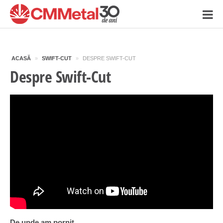
ACASĂ
»
SWIFT-CUT
»
DESPRE SWIFT-CUT
Despre Swift-Cut
De unde am pornit