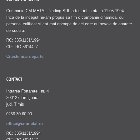
Compania CM METAL Trading SRL a fost infiintata la 11.05.1994.
Inca de la inceput ne-am propus sa fim o companie dinamica, cu
personal calificat si cat mai aproape de cei care au nevoie de aparate
de sudura.
RC: J35/1131/1994
CIF: RO 5614427
Citește mai departe
CONTACT
Intrarea Fortăreței, nr. 4
300127 Timișoara
jud. Timiș
0256 30 60 90
office@cmmetal.ro
RC: J35/1131/1994
CIF: RO 5614427