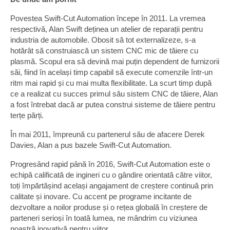
Povestea Swift-Cut Automation începe în 2011. La vremea
respectivă, Alan Swift deținea un atelier de reparații pentru
industria de automobile. Obosit să tot externalizeze, s-a
hotărât să construiască un sistem CNC mic de tăiere cu
plasmă. Scopul era să devină mai puțin dependent de furnizorii
săi, fiind în același timp capabil să execute comenzile într-un
ritm mai rapid și cu mai multa flexibilitate. La scurt timp după
ce a realizat cu succes primul său sistem CNC de tăiere, Alan
a fost întrebat dacă ar putea construi sisteme de tăiere pentru
terțe părți.
În mai 2011, împreună cu partenerul său de afacere Derek
Davies, Alan a pus bazele Swift-Cut Automation.
Progresând rapid până în 2016, Swift-Cut Automation este o
echipă calificată de ingineri cu o gândire orientată către viitor,
toți împărtășind același angajament de creștere continuă prin
calitate și inovare. Cu accent pe programe incitante de
dezvoltare a noilor produse și o rețea globală în creștere de
parteneri serioși în toată lumea, ne mândrim cu viziunea
noastră inovativă pentru viitor.