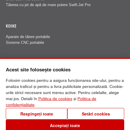
Tăierea cu jet de apă de mare putere Swift-Jet Pro
KOIKE
Aparate de tăiere portabile
Sisteme CNC portabile
FANUCI
Acest site folosește cookies
Despre Fanuci
Folosim cookies pentru a asigura funcționarea site-ului, pentru a
analiza traficul și pentru a livra publicitate personalizată. Cookie-
urile strict necesare sunt mereu active. Pentru celelalte, alege
mai jos. Detalii în
Politica de cookies
și
Politica de
confidențialitate
.
Respingeți toate
Setări cookies
0256 30 60 90
Acceptați toate
Setări cookies