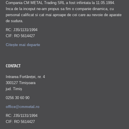
Compania CM METAL Trading SRL a fost infiintata la 11.05.1994.
Inca de la inceput ne-am propus sa fim o companie dinamica, cu
personal calificat si cat mai aproape de cei care au nevoie de aparate
de sudura.
RC: J35/1131/1994
CIF: RO 5614427
Citește mai departe
CONTACT
Intrarea Fortăreței, nr. 4
300127 Timișoara
jud. Timiș
0256 30 60 90
office@cmmetal.ro
RC: J35/1131/1994
CIF: RO 5614427