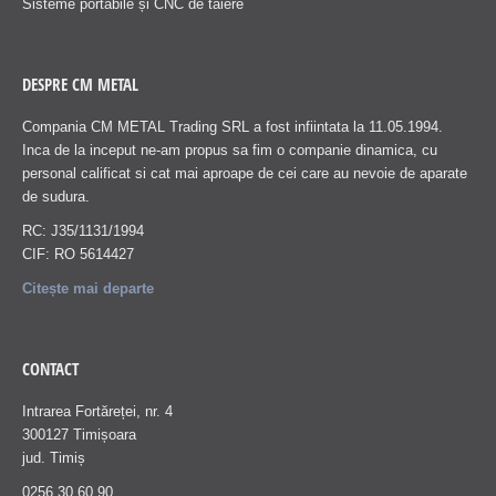
Sisteme portabile și CNC de tăiere
DESPRE CM METAL
Compania CM METAL Trading SRL a fost infiintata la 11.05.1994.
Inca de la inceput ne-am propus sa fim o companie dinamica, cu
personal calificat si cat mai aproape de cei care au nevoie de aparate
de sudura.
RC: J35/1131/1994
CIF: RO 5614427
Citește mai departe
CONTACT
Intrarea Fortăreței, nr. 4
300127 Timișoara
jud. Timiș
0256 30 60 90