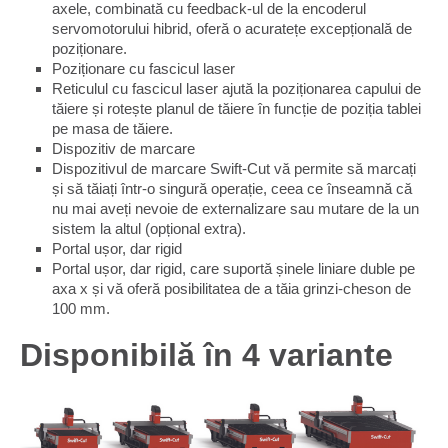
axele, combinată cu feedback-ul de la encoderul
servomotorului hibrid, oferă o acuratețe excepțională de
poziționare.
Poziționare cu fascicul laser
Reticulul cu fascicul laser ajută la poziționarea capului de
tăiere și rotește planul de tăiere în funcție de poziția tablei
pe masa de tăiere.
Dispozitiv de marcare
Dispozitivul de marcare Swift-Cut vă permite să marcați
și să tăiați într-o singură operație, ceea ce înseamnă că
nu mai aveți nevoie de externalizare sau mutare de la un
sistem la altul (opțional extra).
Portal ușor, dar rigid
Portal ușor, dar rigid, care suportă șinele liniare duble pe
axa x și vă oferă posibilitatea de a tăia grinzi-cheson de
100 mm.
Disponibilă în 4 variante