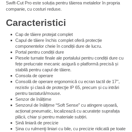
Swift-Cut Pro este soluția pentru tăierea metalelor în propria
companie, cu costuri reduse.
Caracteristici
Cap de tăiere protejat complet
Capul de tăiere închis complet oferă protecție
componentelor cheie în condiții dure de lucru.
Portal pentru condiții dure
Piesele turnate finale ale portalului pentru condiții dure cu
fețe prelucrate mecanic asigură o platformă precisă și
stabilă pentru capul de tăiere.
Consola de operare
Consolă de operare ergonomică cu ecran tactil de 17’’,
rezistiv şi clasă de protecţie IP 65, precum și cu intrări
pentru tastatură/mouse.
Senzor de înălțime
Senzorul de înălțime “Soft Sense” cu atingere ușoară,
acționat pneumatic, localizează cu acuratețe suprafața
plăcii, chiar și pentru materiale subțiri.
Șină liniară de precizie
Șina cu rulmenţi liniari cu bile, cu precizie ridicată pe toate