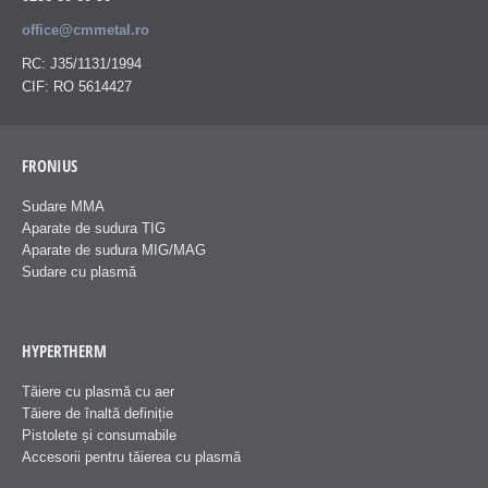
office@cmmetal.ro
RC: J35/1131/1994
CIF: RO 5614427
FRONIUS
Sudare MMA
Aparate de sudura TIG
Aparate de sudura MIG/MAG
Sudare cu plasmă
HYPERTHERM
Tăiere cu plasmă cu aer
Tăiere de înaltă definiție
Pistolete și consumabile
Accesorii pentru tăierea cu plasmă