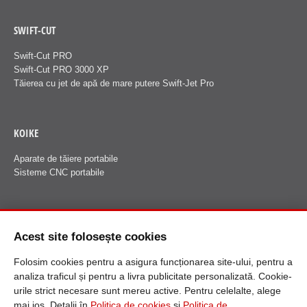
SWIFT-CUT
Swift-Cut PRO
Swift-Cut PRO 3000 XP
Tăierea cu jet de apă de mare putere Swift-Jet Pro
KOIKE
Aparate de tăiere portabile
Sisteme CNC portabile
FANUCI
Acest site folosește cookies
Despre Fanuci
Folosim cookies pentru a asigura funcționarea site-ului, pentru a
analiza traficul și pentru a livra publicitate personalizată. Cookie-
urile strict necesare sunt mereu active. Pentru celelalte, alege
mai jos. Detalii în
Politica de cookies
și
Politica de