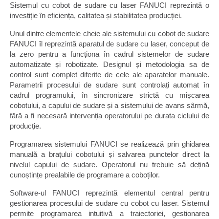
Sistemul cu cobot de sudare cu laser FANUCI reprezintă o
investiție în eficiența, calitatea și stabilitatea producției.
Unul dintre elementele cheie ale sistemului cu cobot de sudare
FANUCI îl reprezintă aparatul de sudare cu laser, conceput de
la zero pentru a funcționa în cadrul sistemelor de sudare
automatizate și robotizate. Designul și metodologia sa de
control sunt complet diferite de cele ale aparatelor manuale.
Parametrii procesului de sudare sunt controlați automat în
cadrul programului, în sincronizare strictă cu mișcarea
cobotului, a capului de sudare și a sistemului de avans sârmă,
fără a fi necesară intervenția operatorului pe durata ciclului de
producție.
Programarea sistemului FANUCI se realizează prin ghidarea
manuală a brațului cobotului și salvarea punctelor direct la
nivelul capului de sudare. Operatorul nu trebuie să dețină
cunoștințe prealabile de programare a coboților.
Software-ul FANUCI reprezintă elementul central pentru
gestionarea procesului de sudare cu cobot cu laser. Sistemul
permite programarea intuitivă a traiectoriei, gestionarea