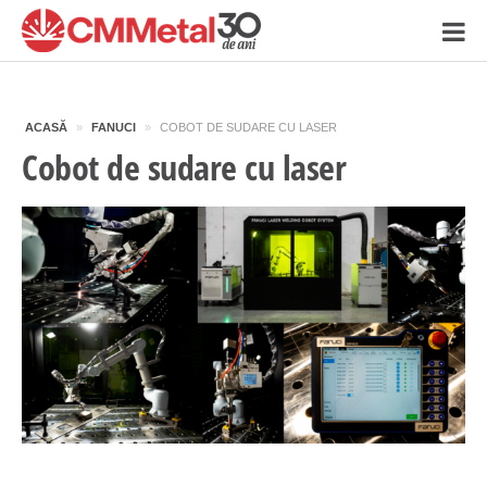
ACASĂ
»
FANUCI
»
COBOT DE SUDARE CU LASER
Cobot de sudare cu laser