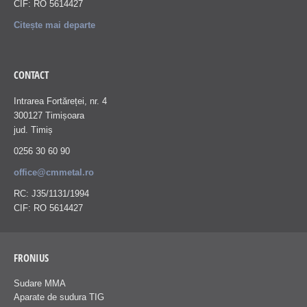
CIF: RO 5614427
Citește mai departe
CONTACT
Intrarea Fortăreței, nr. 4
300127 Timișoara
jud. Timiș
0256 30 60 90
office@cmmetal.ro
RC: J35/1131/1994
CIF: RO 5614427
FRONIUS
Sudare MMA
Aparate de sudura TIG