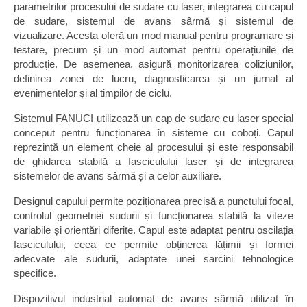
parametrilor procesului de sudare cu laser, integrarea cu capul
de sudare, sistemul de avans sârmă și sistemul de
vizualizare. Acesta oferă un mod manual pentru programare și
testare, precum și un mod automat pentru operațiunile de
producție. De asemenea, asigură monitorizarea coliziunilor,
definirea zonei de lucru, diagnosticarea și un jurnal al
evenimentelor și al timpilor de ciclu.
Sistemul FANUCI utilizează un cap de sudare cu laser special
conceput pentru funcționarea în sisteme cu coboți. Capul
reprezintă un element cheie al procesului și este responsabil
de ghidarea stabilă a fasciculului laser și de integrarea
sistemelor de avans sârmă și a celor auxiliare.
Designul capului permite poziționarea precisă a punctului focal,
controlul geometriei sudurii și funcționarea stabilă la viteze
variabile și orientări diferite. Capul este adaptat pentru oscilația
fasciculului, ceea ce permite obținerea lățimii și formei
adecvate ale sudurii, adaptate unei sarcini tehnologice
specifice.
Dispozitivul industrial automat de avans sârmă utilizat în