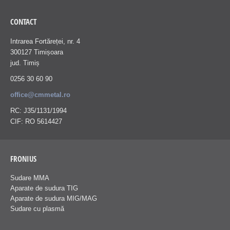
CONTACT
Intrarea Fortăreței, nr. 4
300127 Timișoara
jud. Timiș
0256 30 60 90
office@cmmetal.ro
RC: J35/1131/1994
CIF: RO 5614427
FRONIUS
Sudare MMA
Aparate de sudura TIG
Aparate de sudura MIG/MAG
Sudare cu plasmă