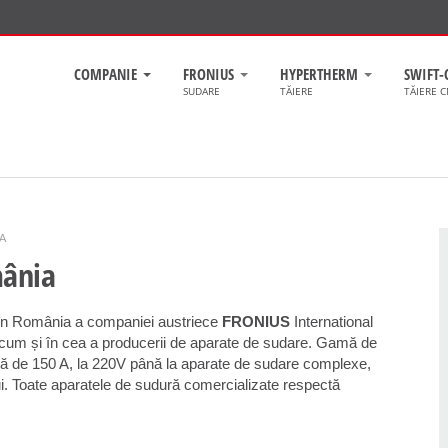
COMPANIE
FRONIUS
HYPERTHERM
SWIFT-
SUDARE
TĂIERE
TĂIERE 
A
mânia
în România a companiei austriece
FRONIUS
International
precum și în cea a producerii de aparate de sudare. Gamă de
ură de 150 A, la 220V până la aparate de sudare complexe,
lui. Toate aparatele de sudură comercializate respectă