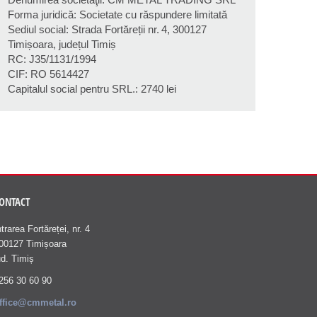
Forma juridică: Societate cu răspundere limitată
Sediul social: Strada Fortăreții nr. 4, 300127
Timișoara, județul Timiș
RC: J35/1131/1994
CIF: RO 5614427
Capitalul social pentru SRL.: 2740 lei
ONTACT
ntrarea Fortăreței, nr. 4
00127 Timișoara
ud. Timiș
256 30 60 90
ffice@cmmetal.ro