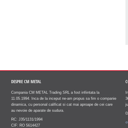
DESPRE CM METAL
C
Compania CM METAL Trading SRL a fost infiintata la
I
11.05.1994. Inca de la inceput ne-am propus sa fim o companie
3
dinamica, cu personal calificat si cat mai aproape de cei care
j
au nevoie de aparate de sudura.
0
RC: J35/1131/1994
o
CIF: RO 5614427