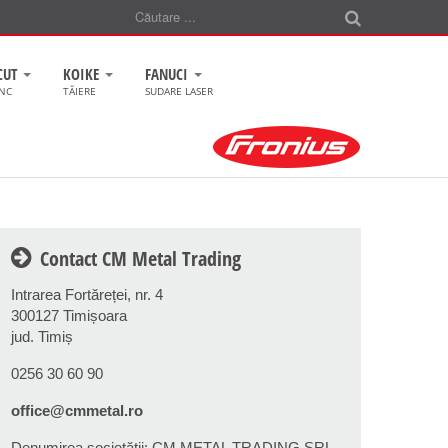
CUT
KOIKE
FANUCI
CNC
TĂIERE
SUDARE LASER
Contact CM Metal Trading
Intrarea Fortăreței, nr. 4
300127 Timișoara
jud. Timiș
0256 30 60 90
office@cmmetal.ro
Denumirea societăţii: CM METAL TRADING SRL