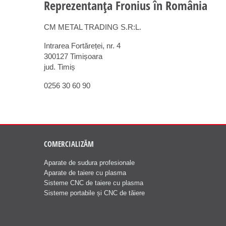
Reprezentanța Fronius în România
CM METAL TRADING S.R:L.
Intrarea Fortăreței, nr. 4
300127 Timișoara
jud. Timiș
0256 30 60 90
COMERCIALIZĂM
Aparate de sudura profesionale
Aparate de taiere cu plasma
Sisteme CNC de taiere cu plasma
Sisteme portabile și CNC de tăiere