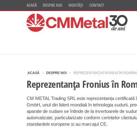
ACASĂ
DESPRE NOI
NOUTĂȚI
CONTACT
ACASĂ
»
DESPRE NOI
»
REPREZENTANȚA FRONIUS ÎN ROMÂNI
Reprezentanța Fronius în Ro
CM METAL Trading SRL este reprezentanța certificată 
GmbH, unul din liderii mondiali în tehnologia sudurii, 
aparate de sudare se întinde de la invertoarele de sud
automatizate, particularizate conform cerințelor clientu
standardele europene și au marcajul CE.