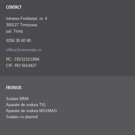
CONTACT
Intrarea Fortăreței, nr. 4
300127 Timișoara
jud. Timiș
0256 30 60 90
office@cmmetal.ro
RC: J35/1131/1994
CIF: RO 5614427
FRONIUS
Sudare MMA
Aparate de sudura TIG
Aparate de sudura MIG/MAG
Sudare cu plasmă