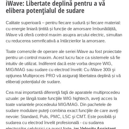
iWave: Libertate deplină pentru a vă
elibera potențialul de sudare
Calitate superioară – pentru fiecare sudură și fiecare material:
cu energie liniară țintită și funcție de amorsare îmbunătățită,
iWave vă oferă control maxim asupra arcului electric, simultan
cu reducerea semnficativă a întârzierilor la amorsare.
Toate comenzile de operare ale seriei iWave au fost proiectate
pentru un control maxim. Acest lucru face ca sistemele să fie
intuitiv de utilizat. Indiferent dacă este vorba despre WIG,
MIG/MAG sau sudare cu electrod învelit: Cu iWave 300i şi
opţiunea Multiproces PRO vă asiguraţi libertatea deplină și vă
eliberați potențialul de sudare.
Cea mai importantă diferenţă faţă de aparatele multiprocedeu
uzuale: pe lângă toate funcţiile WIG hightech, aveţi acces la
toate variantele procedeului MIG/MAG. Din pachetele de
sudare modulare puteţi combina exact funcţiile de care aveţi
nevoie: Standard, Puls, PMC, LSC şi CMT. Este posibilă şi
sudarea cu electrod învelit profesională - cu sudarea
electrozilor celulozici ca punct forte,
iar Velocity Assistant,