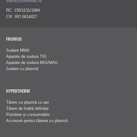
office@cmmetal.ro
RC: J35/1131/1994
CIF: RO 5614427
FRONIUS
Sudare MMA
Aparate de sudura TIG
Aparate de sudura MIG/MAG
Sudare cu plasmă
HYPERTHERM
Tăiere cu plasmă cu aer
Tăiere de înaltă definiție
Pistolete și consumabile
Accesorii pentru tăierea cu plasmă