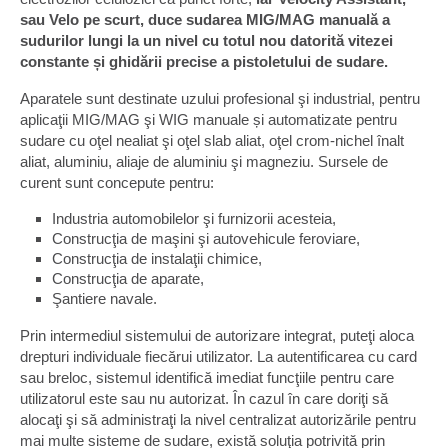
sau Velo pe scurt, duce sudarea MIG/MAG manuală a
sudurilor lungi la un nivel cu totul nou datorită vitezei
constante și ghidării precise a pistoletului de sudare.
Aparatele sunt destinate uzului profesional şi industrial, pentru
aplicaţii MIG/MAG şi WIG manuale și automatizate pentru
sudare cu oţel nealiat şi oţel slab aliat, oţel crom-nichel înalt
aliat, aluminiu, aliaje de aluminiu şi magneziu. Sursele de
curent sunt concepute pentru:
Industria automobilelor şi furnizorii acesteia,
Construcţia de maşini şi autovehicule feroviare,
Construcţia de instalaţii chimice,
Construcţia de aparate,
Şantiere navale.
Prin intermediul sistemului de autorizare integrat, puteţi aloca
drepturi individuale fiecărui utilizator. La autentificarea cu card
sau breloc, sistemul identifică imediat funcţiile pentru care
utilizatorul este sau nu autorizat. În cazul în care doriţi să
alocaţi şi să administraţi la nivel centralizat autorizările pentru
mai multe sisteme de sudare, există soluţia potrivită prin