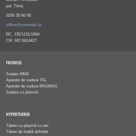
jud. Timiș
0256 30 60 90
office@cmmetal.ro
RC: J35/1131/1994
CIF: RO 5614427
FRONIUS
Sudare MMA
Aparate de sudura TIG
Aparate de sudura MIG/MAG
Sudare cu plasmă
HYPERTHERM
Tăiere cu plasmă cu aer
Tăiere de înaltă definiție