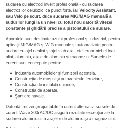
sudarea cu electrod învelit profesională - cu sudarea
electrozilor celulozici ca punct forte,
iar Velocity Assistant,
sau Velo pe scurt, duce sudarea MIG/MAG manuală a
sudurilor lungi la un nivel cu totul nou datorită vitezei
constante și ghidării precise a pistoletului de sudare.
Aparatele sunt destinate uzului profesional şi industrial, pentru
aplicaţii MIG/MAG şi WIG manuale și automatizate pentru
sudare cu oţel nealiat şi oţel slab aliat, oţel crom-nichel înalt
aliat, aluminiu, aliaje de aluminiu şi magneziu. Sursele de
curent sunt concepute pentru:
Industria automobilelor şi furnizorii acesteia,
Construcţia de maşini şi autovehicule feroviare,
Construcţia de instalaţii chimice,
Construcţia de aparate,
Şantiere navale.
Datorită frecvenţei ajustabile în curent alternativ, sursele de
curent iWave 300i AC/DC asigură rezultate excepţionale la
sudarea aluminiului, a aliajelor de aluminiu şi a magneziului.