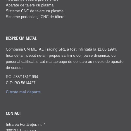
Aparate de taiere cu plasma
Sisteme CNC de taiere cu plasma
Sisteme portabile și CNC de tăiere
DESPRE CM METAL
Compania CM METAL Trading SRL a fost infiintata la 11.05.1994.
Inca de la inceput ne-am propus sa fim o companie dinamica, cu
personal calificat si cat mai aproape de cei care au nevoie de aparate
de sudura.
RC: J35/1131/1994
CIF: RO 5614427
Citește mai departe
CONTACT
Intrarea Fortăreței, nr. 4
300127 Timișoara