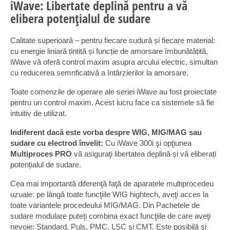
iWave: Libertate deplină pentru a vă
elibera potențialul de sudare
Calitate superioară – pentru fiecare sudură și fiecare material:
cu energie liniară țintită și funcție de amorsare îmbunătățită,
iWave vă oferă control maxim asupra arcului electric, simultan
cu reducerea semnficativă a întârzierilor la amorsare.
Toate comenzile de operare ale seriei iWave au fost proiectate
pentru un control maxim. Acest lucru face ca sistemele să fie
intuitiv de utilizat.
Indiferent dacă este vorba despre WIG, MIG/MAG sau
sudare cu electrod învelit:
Cu iWave 300i şi opţiunea
Multiproces PRO
vă asiguraţi libertatea deplină și vă eliberați
potențialul de sudare.
Cea mai importantă diferenţă faţă de aparatele multiprocedeu
uzuale: pe lângă toate funcţiile WIG hightech, aveţi acces la
toate variantele procedeului MIG/MAG. Din Pachetele de
sudare modulare puteţi combina exact funcţiile de care aveţi
nevoie: Standard, Puls, PMC, LSC şi CMT. Este posibilă şi