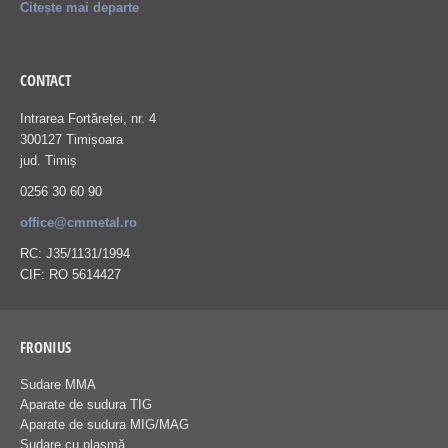
Citește mai departe
CONTACT
Intrarea Fortăreței, nr. 4
300127 Timișoara
jud. Timiș
0256 30 60 90
office@cmmetal.ro
RC: J35/1131/1994
CIF: RO 5614427
FRONIUS
Sudare MMA
Aparate de sudura TIG
Aparate de sudura MIG/MAG
Sudare cu plasmă