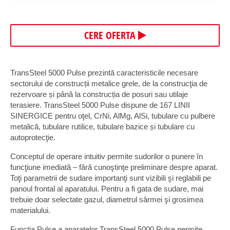
CERE OFERTA
TransSteel 5000 Pulse prezintă caracteristicile necesare
sectorului de construcții metalice grele, de la construcţia de
rezervoare și până la construcția de posuri sau utilaje
terasiere. TransSteel 5000 Pulse dispune de 167 LINII
SINERGICE pentru oţel, CrNi, AlMg, AlSi, tubulare cu pulbere
metalică, tubulare rutilice, tubulare bazice și tubulare cu
autoprotecţie.
Conceptul de operare intuitiv permite sudorilor o punere în
funcţiune imediată – fără cunoştinţe preliminare despre aparat.
Toţi parametrii de sudare importanţi sunt vizibili şi reglabili pe
panoul frontal al aparatului. Pentru a fi gata de sudare, mai
trebuie doar selectate gazul, diametrul sârmei şi grosimea
materialului.
Funcţia Pulse a aparatelor TransSteel 5000 Pulse permite