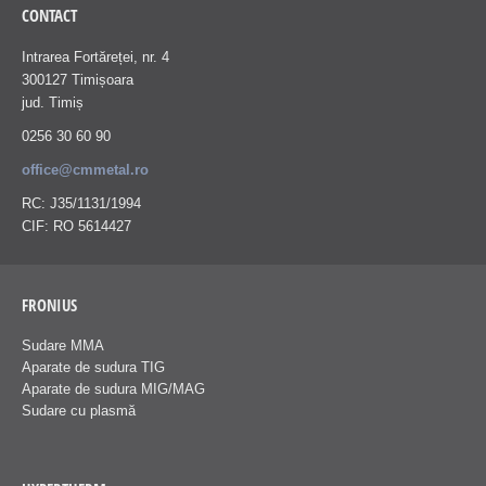
CONTACT
Intrarea Fortăreței, nr. 4
300127 Timișoara
jud. Timiș
0256 30 60 90
office@cmmetal.ro
RC: J35/1131/1994
CIF: RO 5614427
FRONIUS
Sudare MMA
Aparate de sudura TIG
Aparate de sudura MIG/MAG
Sudare cu plasmă