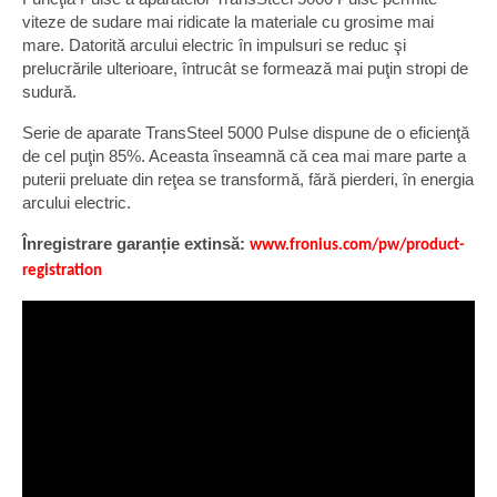
viteze de sudare mai ridicate la materiale cu grosime mai
mare. Datorită arcului electric în impulsuri se reduc şi
prelucrările ulterioare, întrucât se formează mai puţin stropi de
sudură.
Serie de aparate TransSteel 5000 Pulse dispune de o eficienţă
de cel puţin 85%. Aceasta înseamnă că cea mai mare parte a
puterii preluate din reţea se transformă, fără pierderi, în energia
arcului electric.
Înregistrare garanție extinsă:
www.fronius.com/pw/product-
registration