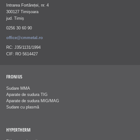
Intrarea Fortăreței, nr. 4
300127 Timișoara
jud. Timiș
0256 30 60 90
office@cmmetal.ro
RC: J35/1131/1994
CIF: RO 5614427
FRONIUS
Sudare MMA
Aparate de sudura TIG
Aparate de sudura MIG/MAG
Sudare cu plasmă
HYPERTHERM