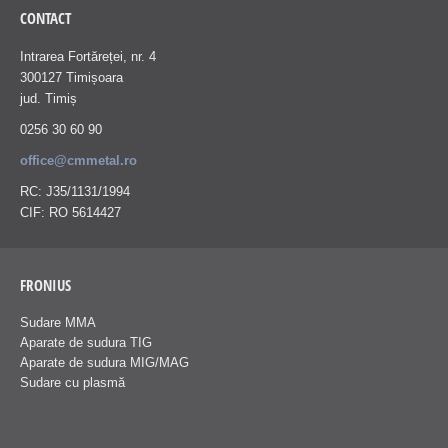
CONTACT
Intrarea Fortăreței, nr. 4
300127 Timișoara
jud. Timiș
0256 30 60 90
office@cmmetal.ro
RC: J35/1131/1994
CIF: RO 5614427
FRONIUS
Sudare MMA
Aparate de sudura TIG
Aparate de sudura MIG/MAG
Sudare cu plasmă