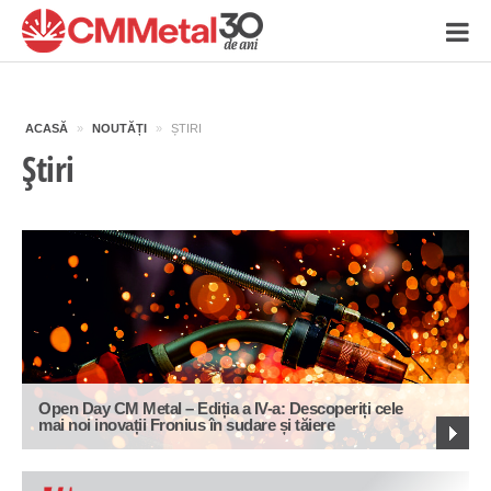
ACASĂ
»
NOUTĂȚI
»
ȘTIRI
Știri
Open Day CM Metal – Ediția a IV-a: Descoperiți cele
mai noi inovații Fronius în sudare și tăiere