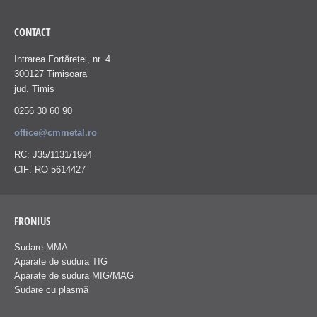
CONTACT
Intrarea Fortăreței, nr. 4
300127 Timișoara
jud. Timiș
0256 30 60 90
office@cmmetal.ro
RC: J35/1131/1994
CIF: RO 5614427
FRONIUS
Sudare MMA
Aparate de sudura TIG
Aparate de sudura MIG/MAG
Sudare cu plasmă