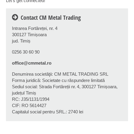
Let's get connected!
Contact CM Metal Trading
Intrarea Fortăreței, nr. 4
300127 Timișoara
jud. Timiș
0256 30 60 90
office@cmmetal.ro
Denumirea societăţii: CM METAL TRADING SRL
Forma juridică: Societate cu răspundere limitată
Sediul social: Strada Fortăreții nr. 4, 300127 Timișoara,
județul Timiș
RC: J35/1131/1994
CIF: RO 5614427
Capitalul social pentru SRL.: 2740 lei