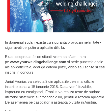
In domeniul sudarii exista cu siguranta provocari nelimitate -
sigur aveti cel putin o aplicatie dificila.
Exact despre astfel de situatii vrem sa aflam. Intra
pe
www.yourweldingchallenge.com
si scrie punctele cheie
ale aplicatiei tale, adauga cateva poze, video sau schite si esti
inscris in concurs!
Juriul Fronius va selecta 3 din aplicatiile cele mai dificile
inscrise pana la 15 ianuarie 2018. Daca vor fi fezabile,
impreuna cu castigatorii, Fronius va realiza teste de sud
are
utilizand sistemele si procedeele lor, pentru a rezolva aplicatia.
De asemenea pe castigatori ii asteapta o vizita in Austria.