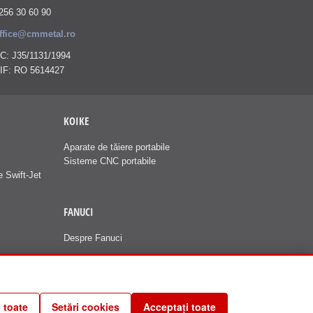
256 30 60 90
ffice@cmmetal.ro
C: J35/1131/1994
IF: RO 5614427
KOIKE
Aparate de tăiere portabile
Sisteme CNC portabile
e Swift-Jet
FANUCI
Despre Fanuci
 toate
Setări cookies
Acceptați toate