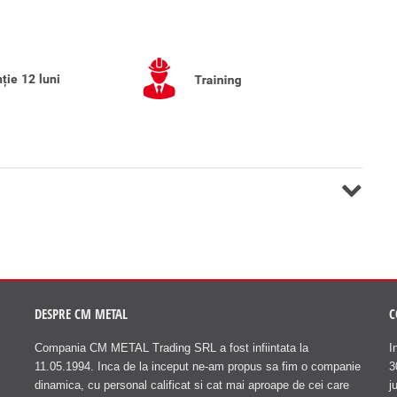
DESPRE CM METAL
C
Compania CM METAL Trading SRL a fost infiintata la
I
11.05.1994. Inca de la inceput ne-am propus sa fim o companie
3
dinamica, cu personal calificat si cat mai aproape de cei care
j