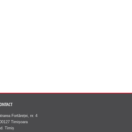
ONTACT
ntrarea Fortăreței, nr. 4
00127 Timișoara
ud. Timiș