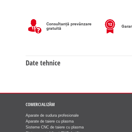
Date tehnice
COMERCIALIZĂM
Aparate de sudura profesionale
Aparate de taiere cu plasma
Sisteme CNC de taiere cu plasma