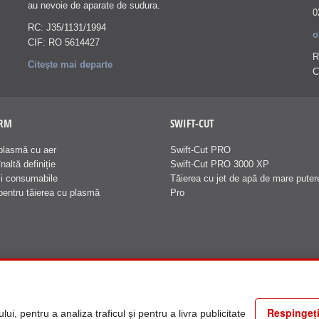
au nevoie de aparate de sudura.
0
RC: J35/1131/1994
o
CIF: RO 5614427
R
Citește mai departe
C
ERM
SWIFT-CUT
plasmă cu aer
Swift-Cut PRO
naltă definiție
Swift-Cut PRO 3000 XP
și consumabile
Tăierea cu jet de apă de mare puter
pentru tăierea cu plasmă
Pro
Respingeți
i, pentru a analiza traficul și pentru a livra publicitate