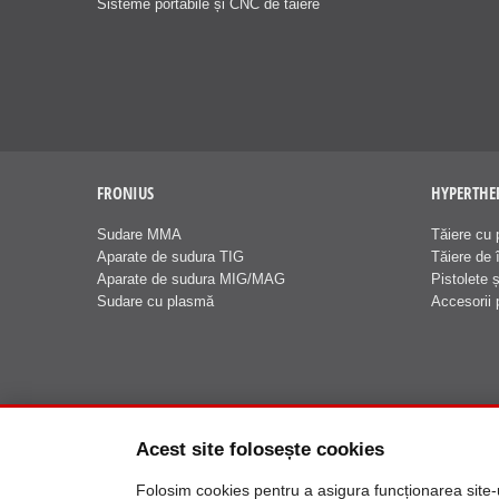
Sisteme portabile și CNC de tăiere
FRONIUS
HYPERTH
Sudare MMA
Tăiere cu 
Aparate de sudura TIG
Tăiere de î
Aparate de sudura MIG/MAG
Pistolete 
Sudare cu plasmă
Accesorii 
Acest site folosește cookies
Folosim cookies pentru a asigura funcționarea site-ulu