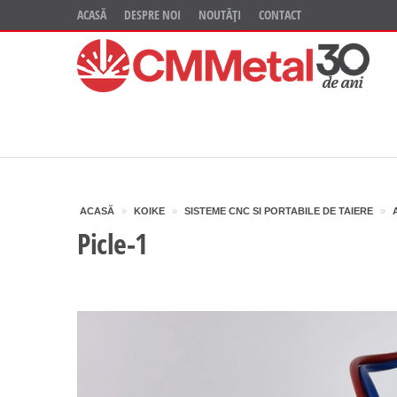
ACASĂ
DESPRE NOI
NOUTĂȚI
CONTACT
ACASĂ
»
KOIKE
»
SISTEME CNC SI PORTABILE DE TAIERE
»
Picle-1