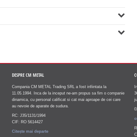
DESPRE CM METAL
C
Compania CM METAL Trading SRL a fost infiintata la
I
11.05.1994. Inca de la inceput ne-am propus sa fim o companie
3
dinamica, cu personal calificat si cat mai aproape de cei care
j
au nevoie de aparate de sudura.
0
RC: J35/1131/1994
o
CIF: RO 5614427
R
Citește mai departe
C