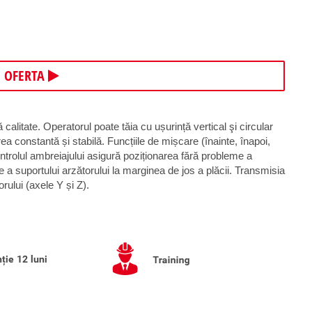
E OFERTA
 calitate. Operatorul poate tăia cu ușurință vertical şi circular
 constantă și stabilă. Funcțiile de mișcare (înainte, înapoi,
ntrolul ambreiajului asigură poziționarea fără probleme a
e a suportului arzătorului la marginea de jos a plăcii. Transmisia
rului (axele Y și Z).