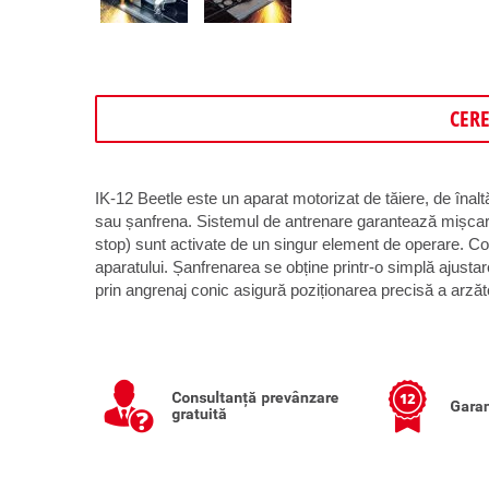
CER
IK-12 Beetle este un aparat motorizat de tăiere, de înaltă
sau șanfrena. Sistemul de antrenare garantează mișcarea
stop) sunt activate de un singur element de operare. Co
aparatului. Șanfrenarea se obține printr-o simplă ajustar
prin angrenaj conic asigură poziționarea precisă a arzăto