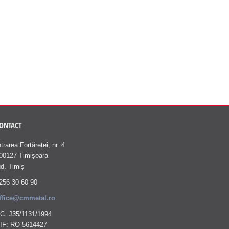
ONTACT
ntrarea Fortăreței, nr. 4
00127 Timișoara
ud. Timiș
256 30 60 90
ffice@cmmetal.ro
C: J35/1131/1994
IF: RO 5614427