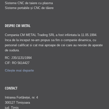
Sisteme CNC de taiere cu plasma
Sisteme portabile și CNC de tăiere
DESPRE CM METAL
Compania CM METAL Trading SRL a fost infiintata la 11.05.1994.
Inca de la inceput ne-am propus sa fim o companie dinamica, cu
personal calificat si cat mai aproape de cei care au nevoie de aparate
de sudura.
RC: J35/1131/1994
CIF: RO 5614427
Citește mai departe
CONTACT
Intrarea Fortăreței, nr. 4
300127 Timișoara
jud. Timiș