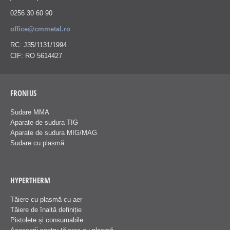
0256 30 60 90
office@cmmetal.ro
RC: J35/1131/1994
CIF: RO 5614427
FRONIUS
Sudare MMA
Aparate de sudura TIG
Aparate de sudura MIG/MAG
Sudare cu plasmă
HYPERTHERM
Tăiere cu plasmă cu aer
Tăiere de înaltă definiție
Pistolete și consumabile