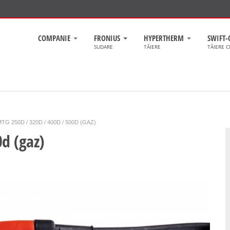
COMPANIE
FRONIUS
HYPERTHERM
SWIFT-
SUDARE
TĂIERE
TĂIERE 
TG 250D / 320D / 400D / 500D (GAZ)
d (gaz)