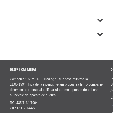
DESPRE CM METAL
C
Compania CM METAL Trading SRL a fost infiintata la
I
11.05.1994. Inca de la inceput ne-am propus sa fim o companie
3
dinamica, cu personal calificat si cat mai aproape de cei care
j
au nevoie de aparate de sudura.
0
RC: J35/1131/1994
o
CIF: RO 5614427