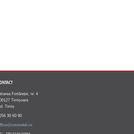
ONTACT
ntrarea Fortăreței, nr. 4
00127 Timișoara
ud. Timiș
256 30 60 90
ffice@cmmetal.ro