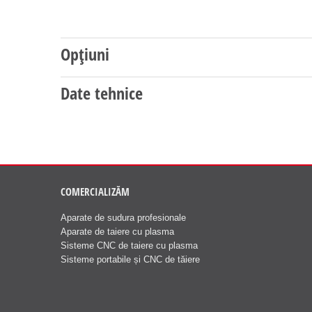
Opțiuni
Date tehnice
COMERCIALIZĂM
Aparate de sudura profesionale
Aparate de taiere cu plasma
Sisteme CNC de taiere cu plasma
Sisteme portabile și CNC de tăiere