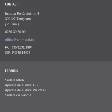
CONTACT
Intrarea Fortăreței, nr. 4
300127 Timișoara
jud. Timiș
0256 30 60 90
office@cmmetal.ro
RC: J35/1131/1994
CIF: RO 5614427
FRONIUS
Sudare MMA
Aparate de sudura TIG
Aparate de sudura MIG/MAG
Sudare cu plasmă