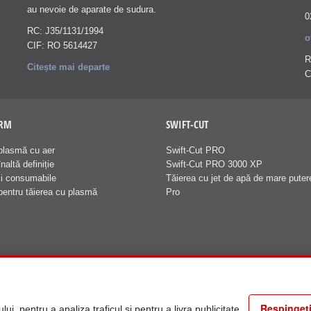
au nevoie de aparate de sudura.
0
RC: J35/1131/1994
o
CIF: RO 5614427
R
Citește mai departe
C
ERM
SWIFT-CUT
plasmă cu aer
Swift-Cut PRO
naltă definiție
Swift-Cut PRO 3000 XP
și consumabile
Tăierea cu jet de apă de mare puter
pentru tăierea cu plasmă
Pro
Respingeți
i, pentru a analiza traficul și pentru a livra publicitate