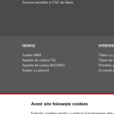
Sisteme portabile și CNC de tăiere
FRONIUS
HYPERTH
Sudare MMA
Tăiere cu 
Aparate de sudura TIG
Tăiere de î
Aparate de sudura MIG/MAG
Pistolete 
Sudare cu plasmă
Accesorii 
Acest site folosește cookies
Folosim cookies pentru a asigura funcționarea site-ulu