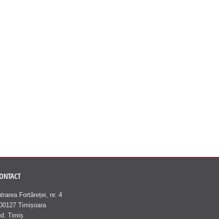
ONTACT
ntrarea Fortăreței, nr. 4
00127 Timișoara
ud. Timiș