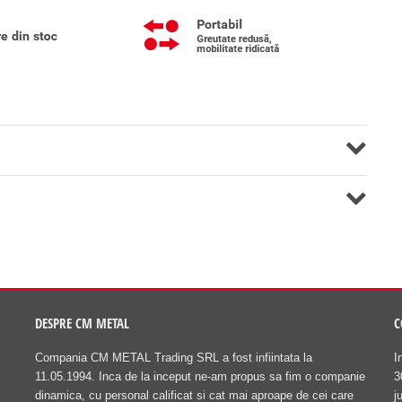
DESPRE CM METAL
C
Compania CM METAL Trading SRL a fost infiintata la
I
11.05.1994. Inca de la inceput ne-am propus sa fim o companie
3
dinamica, cu personal calificat si cat mai aproape de cei care
j