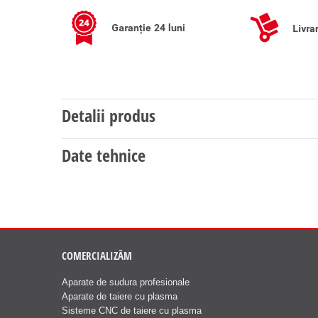
Detalii produs
Date tehnice
COMERCIALIZĂM
Aparate de sudura profesionale
Aparate de taiere cu plasma
Sisteme CNC de taiere cu plasma