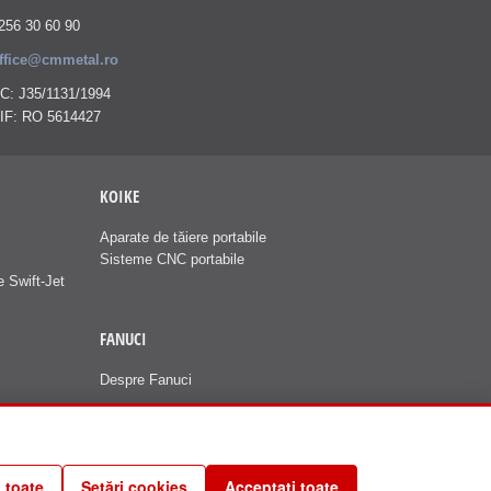
256 30 60 90
ffice@cmmetal.ro
C: J35/1131/1994
IF: RO 5614427
KOIKE
Aparate de tăiere portabile
Sisteme CNC portabile
e Swift-Jet
FANUCI
Despre Fanuci
 toate
Setări cookies
Acceptați toate