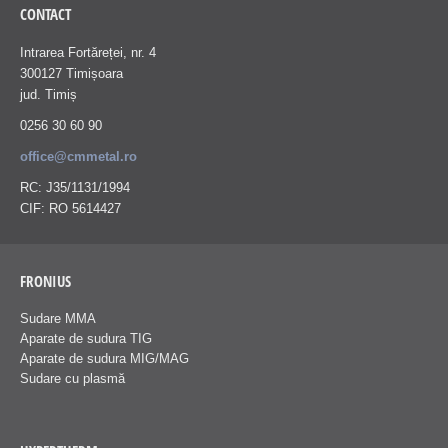
CONTACT
Intrarea Fortăreței, nr. 4
300127 Timișoara
jud. Timiș
0256 30 60 90
office@cmmetal.ro
RC: J35/1131/1994
CIF: RO 5614427
FRONIUS
Sudare MMA
Aparate de sudura TIG
Aparate de sudura MIG/MAG
Sudare cu plasmă