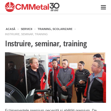
ACASĂ
»
SERVICII
»
TRAINING, SCOLARIZARE
»
INSTRUIRE, SEMINAR, TRAINING
Instruire, seminar, training
Echipamentele premium necesită şi abilități premium. De