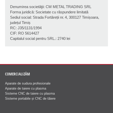
Denumirea societăţii: CM METAL TRADING SRL
Forma juridică: Societate cu răspundere limitată
Sediul social: Strada Fortăreții nr. 4, 300127 Timișoara,
județul Timiș
RC: J35/1131/1994
CIF: RO 5614427
Capitalul social pentru SRL.: 2740 lei
COMERCIALIZĂM
Aparate de sudura profesionale
Aparate de taiere cu plasma
Sisteme CNC de taiere cu plasma
Sisteme portabile și CNC de tăiere