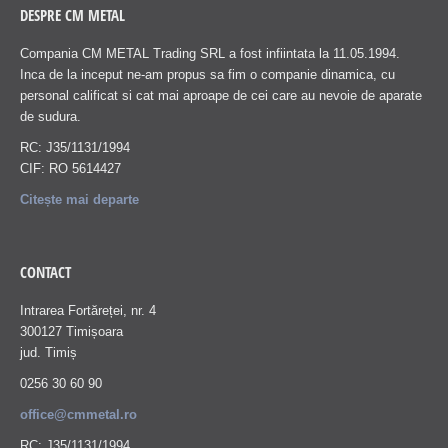
DESPRE CM METAL
Compania CM METAL Trading SRL a fost infiintata la 11.05.1994.
Inca de la inceput ne-am propus sa fim o companie dinamica, cu
personal calificat si cat mai aproape de cei care au nevoie de aparate
de sudura.
RC: J35/1131/1994
CIF: RO 5614427
Citește mai departe
CONTACT
Intrarea Fortăreței, nr. 4
300127 Timișoara
jud. Timiș
0256 30 60 90
office@cmmetal.ro
RC: J35/1131/1994