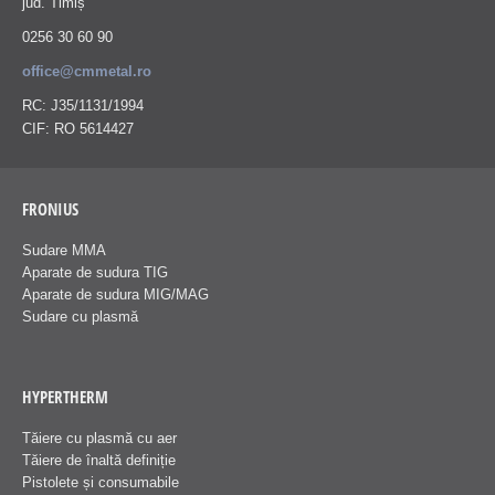
jud. Timiș
0256 30 60 90
office@cmmetal.ro
RC: J35/1131/1994
CIF: RO 5614427
FRONIUS
Sudare MMA
Aparate de sudura TIG
Aparate de sudura MIG/MAG
Sudare cu plasmă
HYPERTHERM
Tăiere cu plasmă cu aer
Tăiere de înaltă definiție
Pistolete și consumabile