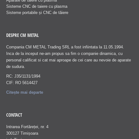
Aparate de taiere cu plasma
Sisteme CNC de taiere cu plasma
Sisteme portabile și CNC de tăiere
DESPRE CM METAL
Compania CM METAL Trading SRL a fost infiintata la 11.05.1994.
Inca de la inceput ne-am propus sa fim o companie dinamica, cu
personal calificat si cat mai aproape de cei care au nevoie de aparate
de sudura.
RC: J35/1131/1994
CIF: RO 5614427
Citește mai departe
CONTACT
Intrarea Fortăreței, nr. 4
300127 Timișoara