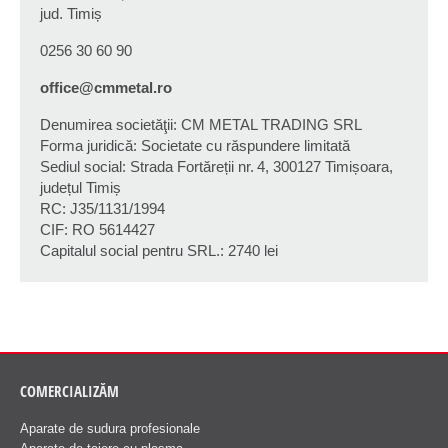
jud. Timiș
0256 30 60 90
office@cmmetal.ro
Denumirea societăţii: CM METAL TRADING SRL
Forma juridică: Societate cu răspundere limitată
Sediul social: Strada Fortăreții nr. 4, 300127 Timișoara,
județul Timiș
RC: J35/1131/1994
CIF: RO 5614427
Capitalul social pentru SRL.: 2740 lei
COMERCIALIZĂM
Aparate de sudura profesionale