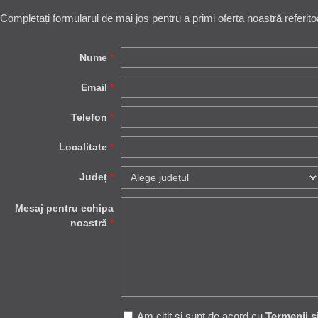
Completați formularul de mai jos pentru a primi oferta noastră referito
Nume
*
Email
*
Telefon
*
Localitate
*
Județ
*
Mesaj pentru echipa
noastră
*
Am citit și sunt de acord cu
Termenii ș