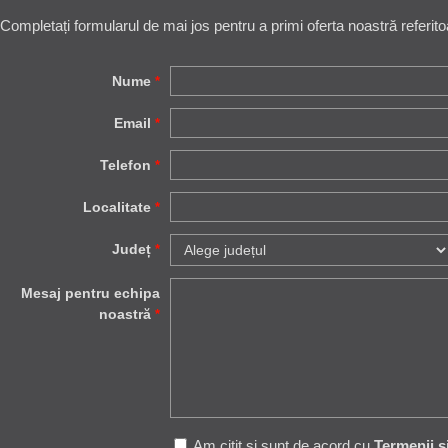
Completați formularul de mai jos pentru a primi oferta noastră referito
Nume
*
Email
*
Telefon
*
Localitate
*
Județ
*
Mesaj pentru echipa
noastră
*
Am citit și sunt de acord cu
Termenii ș